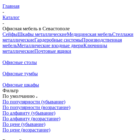
Главная
-
Каталог
-
Офисная мебель в Севастополе
Сейфы
Шкафы металлические
Медицинская мебель
Стеллажи
металлические
Гардеробные системы
Производственная
мебель
Металлические входные двери
Ключницы
металлические
Почтовые ящики
Офисные столы
Офисные тумбы
Офисные шкафы
Фильтр
По умолчанию
По популярности (убывание)
По популярности (возрастание)
По алфавиту (убывание)
По алфавиту (возрастание)
По цене (убывание)
По цене (возрастание)