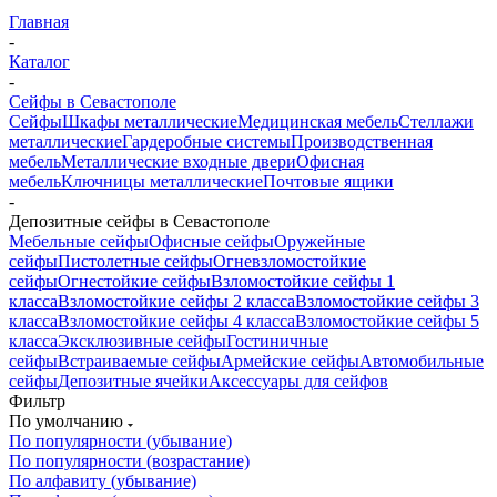
Главная
-
Каталог
-
Сейфы в Севастополе
Сейфы
Шкафы металлические
Медицинская мебель
Стеллажи
металлические
Гардеробные системы
Производственная
мебель
Металлические входные двери
Офисная
мебель
Ключницы металлические
Почтовые ящики
-
Депозитные сейфы в Севастополе
Мебельные сейфы
Офисные сейфы
Оружейные
сейфы
Пистолетные сейфы
Огневзломостойкие
сейфы
Огнестойкие сейфы
Взломостойкие сейфы 1
класса
Взломостойкие сейфы 2 класса
Взломостойкие сейфы 3
класса
Взломостойкие сейфы 4 класса
Взломостойкие сейфы 5
класса
Эксклюзивные сейфы
Гостиничные
сейфы
Встраиваемые сейфы
Армейские сейфы
Автомобильные
сейфы
Депозитные ячейки
Аксессуары для сейфов
Фильтр
По умолчанию
По популярности (убывание)
По популярности (возрастание)
По алфавиту (убывание)