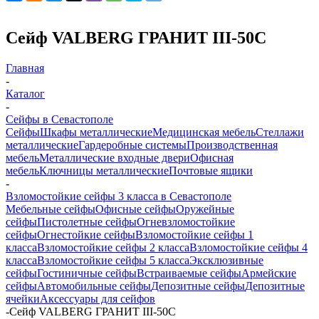
Сейф VALBERG ГРАНИТ III-50С
Главная
-
Каталог
-
Сейфы в Севастополе
Сейфы
Шкафы металлические
Медицинская мебель
Стеллажи
металлические
Гардеробные системы
Производственная
мебель
Металлические входные двери
Офисная
мебель
Ключницы металлические
Почтовые ящики
-
Взломостойкие сейфы 3 класса в Севастополе
Мебельные сейфы
Офисные сейфы
Оружейные
сейфы
Пистолетные сейфы
Огневзломостойкие
сейфы
Огнестойкие сейфы
Взломостойкие сейфы 1
класса
Взломостойкие сейфы 2 класса
Взломостойкие сейфы 4
класса
Взломостойкие сейфы 5 класса
Эксклюзивные
сейфы
Гостиничные сейфы
Встраиваемые сейфы
Армейские
сейфы
Автомобильные сейфы
Депозитные сейфы
Депозитные
ячейки
Аксессуары для сейфов
-
Сейф VALBERG ГРАНИТ III-50С